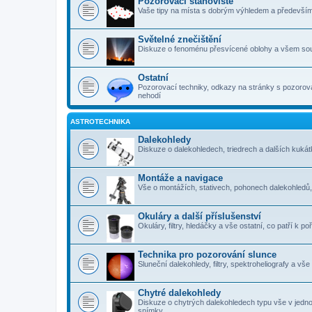
Pozorovací stanoviště
Vaše tipy na místa s dobrým výhledem a předevší
Světelné znečištění
Diskuze o fenoménu přesvícené oblohy a všem sou
Ostatní
Pozorovací techniky, odkazy na stránky s pozorová
nehodí
ASTROTECHNIKA
Dalekohledy
Diskuze o dalekohledech, triedrech a dalších kuk
Montáže a navigace
Vše o montážích, stativech, pohonech dalekohledů
Okuláry a další příslušenství
Okuláry, filtry, hledáčky a vše ostatní, co patří k 
Technika pro pozorování slunce
Sluneční dalekohledy, filtry, spektroheliografy a vš
Chytré dalekohledy
Diskuze o chytrých dalekohledech typu vše v jedn
snímky.