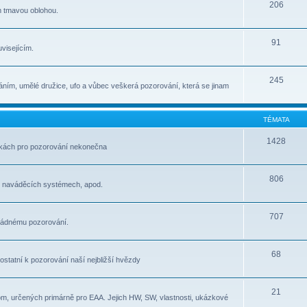
206
m tmavou oblohou.
91
visejícím.
245
ním, umělé družice, ufo a vůbec veškerá pozorování, která se jinam
TÉMATA
1428
átkách pro pozorování nekonečna
806
, naváděcích systémech, apod.
707
pořádnému pozorování.
68
e ostatní k pozorování naší nejbližší hvězdy
21
om, určených primárně pro EAA. Jejich HW, SW, vlastnosti, ukázkové