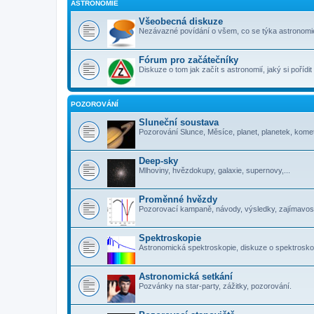
ASTRONOMIE
Všeobecná diskuze
Nezávazné povídání o všem, co se týka astronomi
Fórum pro začátečníky
Diskuze o tom jak začít s astronomií, jaký si pořídi
POZOROVÁNÍ
Sluneční soustava
Pozorování Slunce, Měsíce, planet, planetek, komet
Deep-sky
Mlhoviny, hvězdokupy, galaxie, supernovy,...
Proměnné hvězdy
Pozorovací kampaně, návody, výsledky, zajímavosti
Spektroskopie
Astronomická spektroskopie, diskuze o spektrosko
Astronomická setkání
Pozvánky na star-party, zážitky, pozorování.