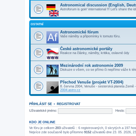
Astronomical discussion (English, Deutsc
Astroforum is goin' international !!! Let's share the i
OSTATNÍ
Astronomické fórum
Vaše náměty a připomínky k tomuto fóru.
České astronomické portály
Reakce na články, náměty, kritika, oslavné ódy
Mezinárodní rok astronomie 2009
Diskuze o všem, co se přímo či nepřímo váže k té
Přechod Venuše (projekt VT-2004)
8. června 2004, Venuše - sesterská planeta Země - 
2004.astro.cz
PŘIHLÁSIT SE
•
REGISTROVAT
Uživatelské jméno:
Heslo:
KDO JE ONLINE
Ve fóru je celkem
203
uživatelů :: 6 registrovaných, 0 skrytých a 197 ho
Nejvíce zde současně bylo přítomno
9152
uživatelů dne 23. 05. 2026, 2