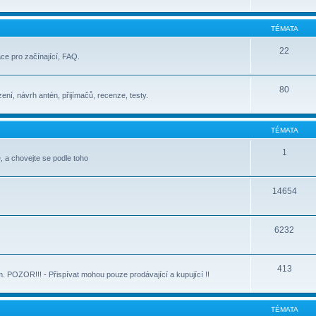
TÉMATA
22
ace pro začínající, FAQ.
80
ení, návrh antén, přijímačů, recenze, testy.
TÉMATA
1
, a chovejte se podle toho
14654
6232
413
POZOR!!! - Přispívat mohou pouze prodávající a kupující !!
TÉMATA