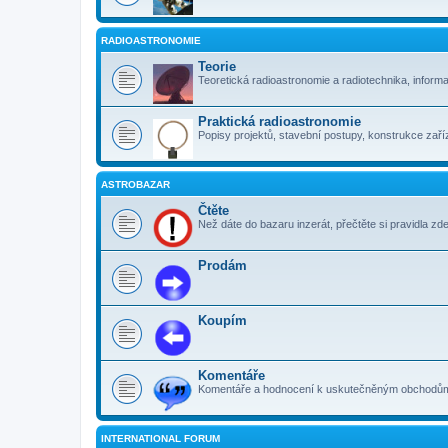
RADIOASTRONOMIE
Teorie
Teoretická radioastronomie a radiotechnika, inform
Praktická radioastronomie
Popisy projektů, stavební postupy, konstrukce zaříz
ASTROBAZAR
Čtěte
Než dáte do bazaru inzerát, přečtěte si pravidla zde
Prodám
Koupím
Komentáře
Komentáře a hodnocení k uskutečněným obchodům. 
INTERNATIONAL FORUM