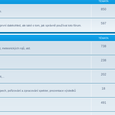
TÉMATA
850
e.
597
t první dalekohled, ale také o tom, jak správně používat toto fórum.
TÉMATA
738
, meteorických rojů, atd.
238
202
,...
18
pech, pořizování a zpracování spekter, prezentace výsledků
491