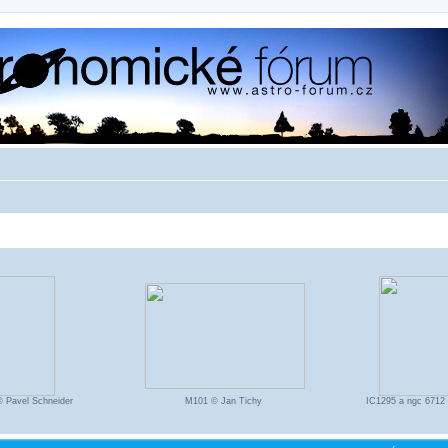
© Pavel Schneider
M101 © Jan Tichy
IC1295 a ngc 6712 