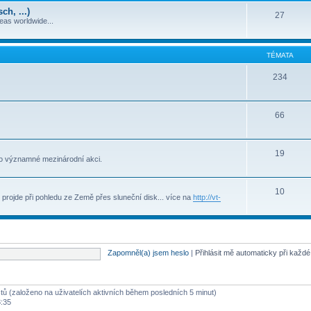
h, ...)
27
deas worldwide...
TÉMATA
234
66
19
to významné mezinárodní akci.
10
projde při pohledu ze Země přes sluneční disk... více na
http://vt-
Zapomněl(a) jsem heslo
|
Přihlásit mě automaticky při každ
stů (založeno na uživatelích aktivních během posledních 5 minut)
3:35