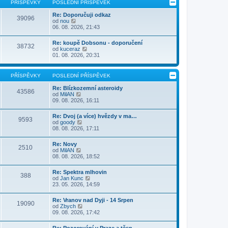
PŘÍSPĚVKY
POSLEDNÍ PŘÍSPĚVEK
Re: Doporučuji odkaz
39096
Z
od
nou
o
06. 08. 2026, 21:43
b
r
Re: koupě Dobsonu - doporučení
a
38732
Z
od
kuceraz
z
o
01. 08. 2026, 20:31
i
b
t
r
p
a
o
PŘÍSPĚVKY
POSLEDNÍ PŘÍSPĚVEK
z
s
i
l
Re: Blízkozemní asteroidy
43586
t
e
Z
od
MilAN
p
d
o
09. 08. 2026, 16:11
o
n
b
s
í
r
l
Re: Dvoj (a více) hvězdy v ma…
p
a
9593
Z
e
od
goody
ř
z
o
d
08. 08. 2026, 17:11
í
i
b
n
s
t
r
í
p
p
Re: Novy
a
p
2510
ě
o
Z
od
MilAN
z
ř
v
s
o
08. 08. 2026, 18:52
i
í
e
l
b
t
s
k
e
r
p
p
Re: Spektra mlhovin
d
a
388
o
ě
Z
od
Jan Kunc
n
z
s
v
o
23. 05. 2026, 14:59
í
i
l
e
b
p
t
e
k
r
ř
p
Re: Vranov nad Dyji - 14 Srpen
d
a
19090
í
o
Z
od
Zbych
n
z
s
s
o
09. 08. 2026, 17:42
í
i
p
l
b
p
t
ě
e
r
ř
p
Re: Pozorování v Praze a těsn…
v