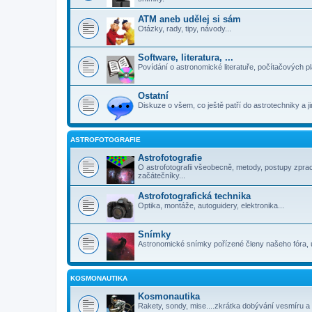
ATM aneb udělej si sám
Otázky, rady, tipy, návody...
Software, literatura, ...
Povídání o astronomické literatuře, počítačových p
Ostatní
Diskuze o všem, co ještě patří do astrotechniky a 
ASTROFOTOGRAFIE
Astrofotografie
O astrofotografii všeobecně, metody, postupy zpra
začátečníky...
Astrofotografická technika
Optika, montáže, autoguidery, elektronika...
Snímky
Astronomické snímky pořízené členy našeho fóra, 
KOSMONAUTIKA
Kosmonautika
Rakety, sondy, mise....zkrátka dobývání vesmíru a