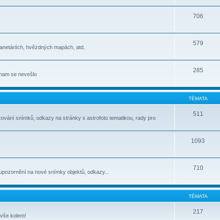
706
579
lanetáriích, hvězdných mapách, atd.
285
jinam se nevešlo
TÉMATA
511
cování snímků, odkazy na stránky s astrofoto tematikou, rady pro
1093
710
upozornění na nové snímky objektů, odkazy...
TÉMATA
217
 vše kolem!