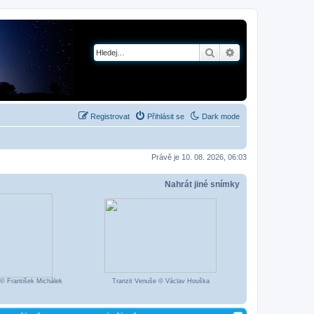
Hledat
Pokročilé hledání
Registrovat
Přihlásit se
Dark mode
Právě je 10. 08. 2026, 06:03
Nahrát jiné snímky
© František Michálek
Tranzit Venuše © Václav Houška