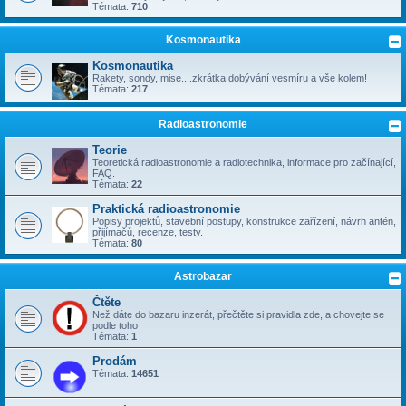
Témata:
710
Kosmonautika
Kosmonautika
Rakety, sondy, mise....zkrátka dobývání vesmíru a vše kolem!
Témata:
217
Radioastronomie
Teorie
Teoretická radioastronomie a radiotechnika, informace pro začínající,
FAQ.
Témata:
22
Praktická radioastronomie
Popisy projektů, stavební postupy, konstrukce zařízení, návrh antén,
přijímačů, recenze, testy.
Témata:
80
Astrobazar
Čtěte
Než dáte do bazaru inzerát, přečtěte si pravidla zde, a chovejte se
podle toho
Témata:
1
Prodám
Témata:
14651