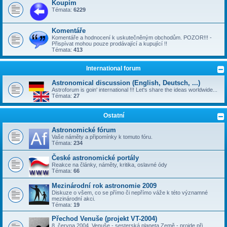
Koupím
Témata:
6229
Komentáře
Komentáře a hodnocení k uskutečněným obchodům. POZOR!!! -
Přispívat mohou pouze prodávající a kupující !!
Témata:
413
International forum
Astronomical discussion (English, Deutsch, ...)
Astroforum is goin' international !!! Let's share the ideas worldwide...
Témata:
27
Ostatní
Astronomické fórum
Vaše náměty a připomínky k tomuto fóru.
Témata:
234
České astronomické portály
Reakce na články, náměty, kritika, oslavné ódy
Témata:
66
Mezinárodní rok astronomie 2009
Diskuze o všem, co se přímo či nepřímo váže k této významné
mezinárodní akci.
Témata:
19
Přechod Venuše (projekt VT-2004)
8. června 2004, Venuše - sesterská planeta Země - projde při