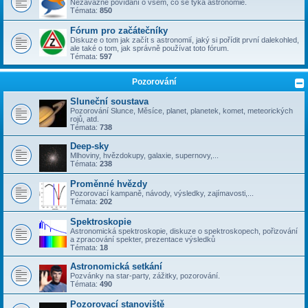
Nezávazné povídání o všem, co se týka astronomie.
Témata:
850
Fórum pro začátečníky
Diskuze o tom jak začít s astronomií, jaký si pořídit první dalekohled,
ale také o tom, jak správně používat toto fórum.
Témata:
597
Pozorování
Sluneční soustava
Pozorování Slunce, Měsíce, planet, planetek, komet, meteorických
rojů, atd.
Témata:
738
Deep-sky
Mlhoviny, hvězdokupy, galaxie, supernovy,...
Témata:
238
Proměnné hvězdy
Pozorovací kampaně, návody, výsledky, zajímavosti,...
Témata:
202
Spektroskopie
Astronomická spektroskopie, diskuze o spektroskopech, pořizování
a zpracování spekter, prezentace výsledků
Témata:
18
Astronomická setkání
Pozvánky na star-party, zážitky, pozorování.
Témata:
490
Pozorovací stanoviště