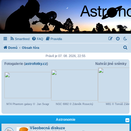
Smartfeed
FAQ
Pravidla
H
Domů
Obsah fóra
l
Právě je 07. 08. 2026, 22:55
e
Fotogalerie (
astrofotky.cz
)
Nahrát jiné snímky
d
a
t
M74 Phantom galaxy © Jan Svagr
NGC 6992 © Zdeněk Rosecký
M81 © Tomáš Zábra
Astronomie
Všeobecná diskuze