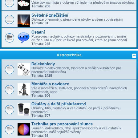
Vaše tipy na místa s dobrým výhledem a především tmavou oblohou.
Témata:
206
Světelné znečištění
Diskuze o fenoménu přesvícené oblohy a všem souvisejícím.
Témata:
91
Ostatní
Pozorovací techniky, odkazy na stránky s pozorováním, umělé
družice, ufo a vůbec veškerá pozorování, která se jinam nehodí
Témata:
245
Astrotechnika
Dalekohledy
Diskuze o dalekohledech, triedrech a dalších kukátkách pro
pozorování nekonečna
Témata:
1428
Montáže a navigace
Vše o montážích, stativech, pohonech dalekohledů, naváděcích
systémech, apod.
Témata:
806
Okuláry a další příslušenství
Okuláry, filtry, hledáčky a vše ostatní, co patří k pořádnému
pozorování.
Témata:
707
Technika pro pozorování slunce
Sluneční dalekohledy, filtry, spektroheliografy a vše ostatní k
pozorování naší nejbližší hvězdy
Témata:
68