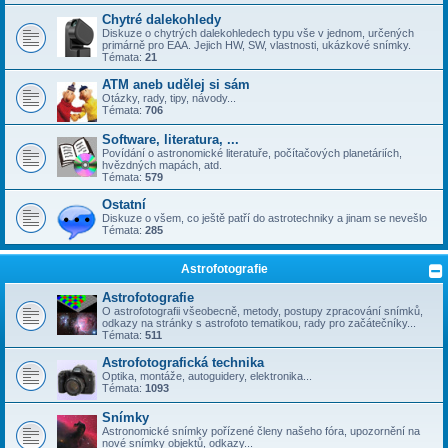
Chytré dalekohledy
Diskuze o chytrých dalekohledech typu vše v jednom, určených
primárně pro EAA. Jejich HW, SW, vlastnosti, ukázkové snímky.
Témata:
21
ATM aneb udělej si sám
Otázky, rady, tipy, návody...
Témata:
706
Software, literatura, ...
Povídání o astronomické literatuře, počítačových planetáriích,
hvězdných mapách, atd.
Témata:
579
Ostatní
Diskuze o všem, co ještě patří do astrotechniky a jinam se nevešlo
Témata:
285
Astrofotografie
Astrofotografie
O astrofotografii všeobecně, metody, postupy zpracování snímků,
odkazy na stránky s astrofoto tematikou, rady pro začátečníky...
Témata:
511
Astrofotografická technika
Optika, montáže, autoguidery, elektronika...
Témata:
1093
Snímky
Astronomické snímky pořízené členy našeho fóra, upozornění na
nové snímky objektů, odkazy...