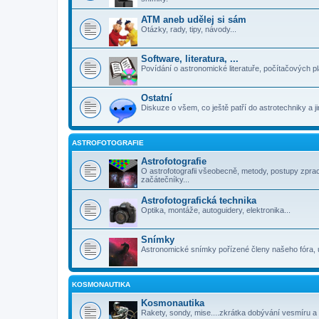
ATM aneb udělej si sám
Otázky, rady, tipy, návody...
Software, literatura, ...
Povídání o astronomické literatuře, počítačových p
Ostatní
Diskuze o všem, co ještě patří do astrotechniky a 
ASTROFOTOGRAFIE
Astrofotografie
O astrofotografii všeobecně, metody, postupy zpra
začátečníky...
Astrofotografická technika
Optika, montáže, autoguidery, elektronika...
Snímky
Astronomické snímky pořízené členy našeho fóra, 
KOSMONAUTIKA
Kosmonautika
Rakety, sondy, mise....zkrátka dobývání vesmíru a