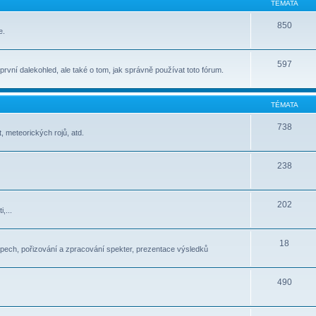
TÉMATA
850
e.
597
t první dalekohled, ale také o tom, jak správně používat toto fórum.
TÉMATA
738
, meteorických rojů, atd.
238
202
,...
18
pech, pořizování a zpracování spekter, prezentace výsledků
490