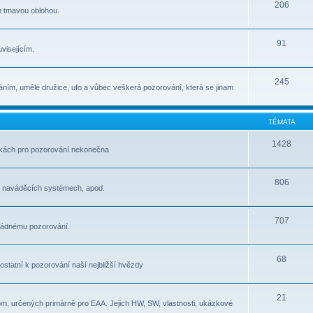
206
m tmavou oblohou.
91
visejícím.
245
ním, umělé družice, ufo a vůbec veškerá pozorování, která se jinam
TÉMATA
1428
átkách pro pozorování nekonečna
806
, naváděcích systémech, apod.
707
pořádnému pozorování.
68
e ostatní k pozorování naší nejbližší hvězdy
21
om, určených primárně pro EAA. Jejich HW, SW, vlastnosti, ukázkové