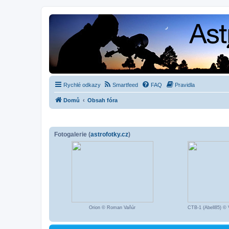
Rychlé odkazy
Smartfeed
FAQ
Pravidla
Domů
Obsah fóra
Fotogalerie (
astrofotky.cz
)
Orion © Roman Vaňúr
CTB-1 (Abell85) © 