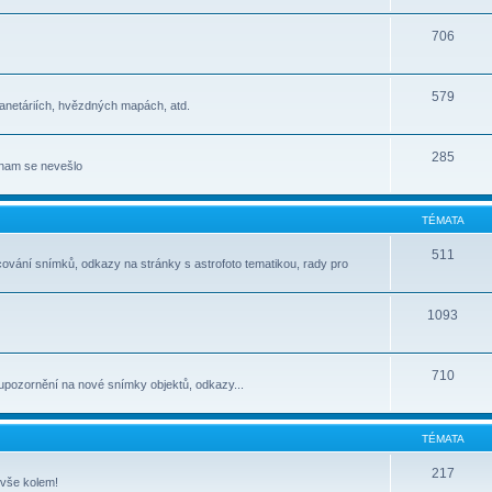
706
579
lanetáriích, hvězdných mapách, atd.
285
jinam se nevešlo
TÉMATA
511
cování snímků, odkazy na stránky s astrofoto tematikou, rady pro
1093
710
upozornění na nové snímky objektů, odkazy...
TÉMATA
217
 vše kolem!