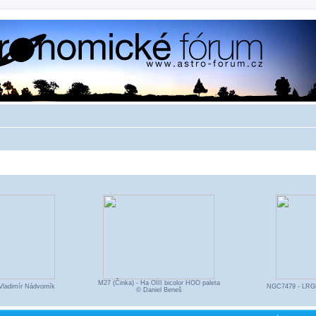
M27 (Činka) - Ha OIII bicolor HOO paleta
Vladimír Nádvorník
NGC7479 - LRG
© Daniel Beneš