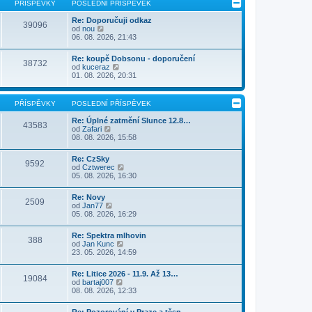
PŘÍSPĚVKY
POSLEDNÍ PŘÍSPĚVEK
Re: Doporučuji odkaz
39096
Z
od
nou
o
06. 08. 2026, 21:43
b
r
Re: koupě Dobsonu - doporučení
a
38732
Z
od
kuceraz
z
o
01. 08. 2026, 20:31
i
b
t
r
p
a
o
PŘÍSPĚVKY
POSLEDNÍ PŘÍSPĚVEK
z
s
i
l
Re: Úplné zatmění Slunce 12.8…
43583
t
e
Z
od
Zafari
p
d
o
08. 08. 2026, 15:58
o
n
b
s
í
r
l
Re: CzSky
p
a
9592
e
Z
od
Cztwerec
ř
z
d
o
05. 08. 2026, 16:30
í
i
n
b
s
t
í
r
p
p
Re: Novy
p
a
2509
ě
o
Z
od
Jan77
ř
z
v
s
o
05. 08. 2026, 16:29
í
i
e
l
b
s
t
k
e
r
p
p
Re: Spektra mlhovin
d
a
388
ě
o
Z
od
Jan Kunc
n
z
v
s
o
23. 05. 2026, 14:59
í
i
e
l
b
p
t
k
e
r
ř
p
Re: Litice 2026 - 11.9. Až 13…
d
a
19084
í
o
Z
od
bartaj007
n
z
s
s
o
08. 08. 2026, 12:33
í
i
p
l
b
p
t
ě
e
r
ř
p
Re: Pozorování v Praze a těsn…
v