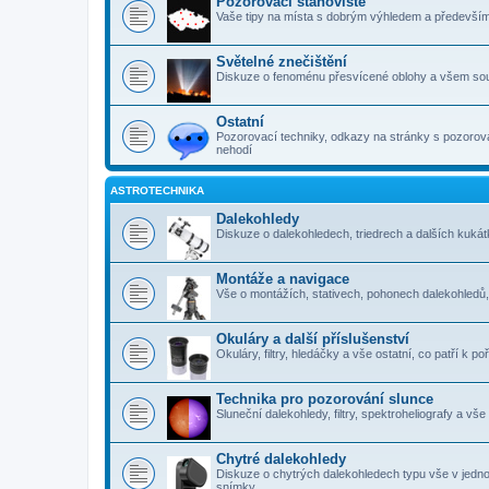
Pozorovací stanoviště
Vaše tipy na místa s dobrým výhledem a předevší
Světelné znečištění
Diskuze o fenoménu přesvícené oblohy a všem sou
Ostatní
Pozorovací techniky, odkazy na stránky s pozorová
nehodí
ASTROTECHNIKA
Dalekohledy
Diskuze o dalekohledech, triedrech a dalších kuk
Montáže a navigace
Vše o montážích, stativech, pohonech dalekohledů
Okuláry a další příslušenství
Okuláry, filtry, hledáčky a vše ostatní, co patří k 
Technika pro pozorování slunce
Sluneční dalekohledy, filtry, spektroheliografy a vš
Chytré dalekohledy
Diskuze o chytrých dalekohledech typu vše v jedn
snímky.