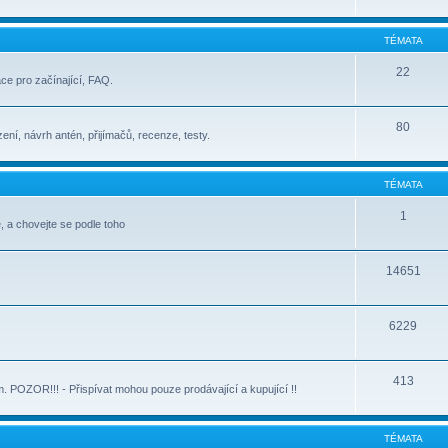
TÉMATA
22
ace pro začínající, FAQ.
80
ení, návrh antén, přijímačů, recenze, testy.
TÉMATA
1
, a chovejte se podle toho
14651
6229
413
POZOR!!! - Přispívat mohou pouze prodávající a kupující !!
TÉMATA