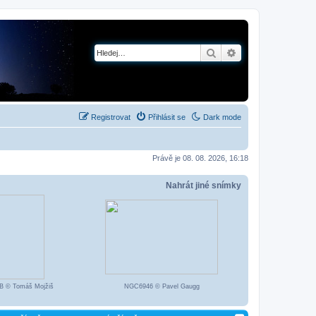
Hledat
Pokročilé hledání
Registrovat
Přihlásit se
Dark mode
Právě je 08. 08. 2026, 16:18
Nahrát jiné snímky
B © Tomáš Mojžiš
NGC6946 © Pavel Gaugg