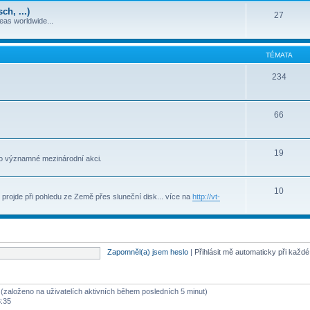
h, ...)
27
deas worldwide...
TÉMATA
234
66
19
to významné mezinárodní akci.
10
projde při pohledu ze Země přes sluneční disk... více na
http://vt-
Zapomněl(a) jsem heslo
|
Přihlásit mě automaticky při každ
ů (založeno na uživatelích aktivních během posledních 5 minut)
3:35