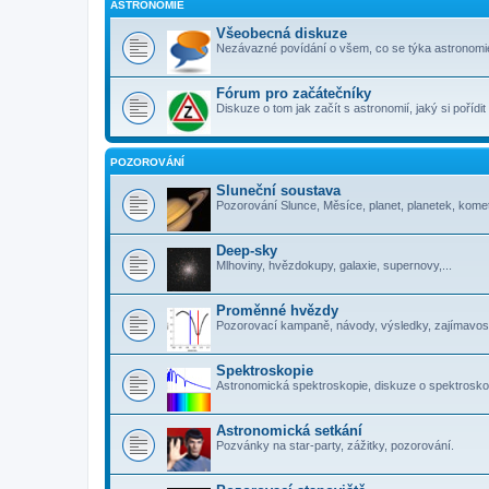
ASTRONOMIE
Všeobecná diskuze
Nezávazné povídání o všem, co se týka astronomi
Fórum pro začátečníky
Diskuze o tom jak začít s astronomií, jaký si pořídi
POZOROVÁNÍ
Sluneční soustava
Pozorování Slunce, Měsíce, planet, planetek, komet
Deep-sky
Mlhoviny, hvězdokupy, galaxie, supernovy,...
Proměnné hvězdy
Pozorovací kampaně, návody, výsledky, zajímavosti
Spektroskopie
Astronomická spektroskopie, diskuze o spektrosko
Astronomická setkání
Pozvánky na star-party, zážitky, pozorování.