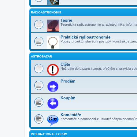
RADIOASTRONOMIE
Teorie
Teoretická radioastronomie a radiotechnika, inform
Praktická radioastronomie
Popisy projektů, stavební postupy, konstrukce zaříz
ASTROBAZAR
Čtěte
Než dáte do bazaru inzerát, přečtěte si pravidla zde
Prodám
Koupím
Komentáře
Komentáře a hodnocení k uskutečněným obchodům. 
INTERNATIONAL FORUM