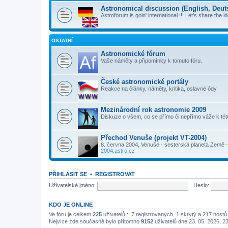
Astronomical discussion (English, Deutsc
Astroforum is goin' international !!! Let's share the i
OSTATNÍ
Astronomické fórum
Vaše náměty a připomínky k tomuto fóru.
České astronomické portály
Reakce na články, náměty, kritika, oslavné ódy
Mezinárodní rok astronomie 2009
Diskuze o všem, co se přímo či nepřímo váže k té
Přechod Venuše (projekt VT-2004)
8. června 2004, Venuše - sesterská planeta Země - 
2004.astro.cz
PŘIHLÁSIT SE
•
REGISTROVAT
Uživatelské jméno:
Heslo:
KDO JE ONLINE
Ve fóru je celkem
225
uživatelů :: 7 registrovaných, 1 skrytý a 217 host
Nejvíce zde současně bylo přítomno
9152
uživatelů dne 23. 05. 2026, 2