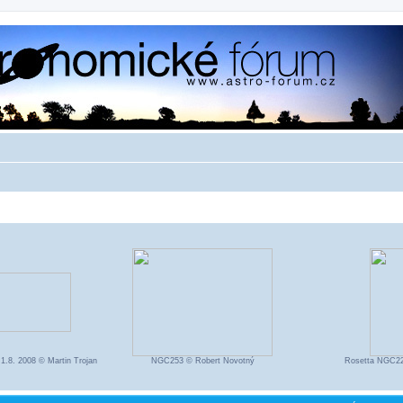
1.8. 2008 © Martin Trojan
NGC253 © Robert Novotný
Rosetta NGC223