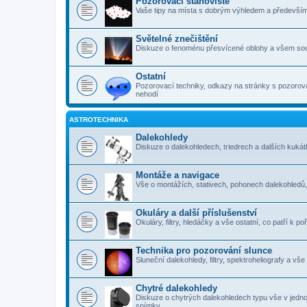
Pozorovací stanoviště
Vaše tipy na místa s dobrým výhledem a předevší
Světelné znečištění
Diskuze o fenoménu přesvícené oblohy a všem sou
Ostatní
Pozorovací techniky, odkazy na stránky s pozorová
nehodí
ASTROTECHNIKA
Dalekohledy
Diskuze o dalekohledech, triedrech a dalších kuk
Montáže a navigace
Vše o montážích, stativech, pohonech dalekohledů
Okuláry a další příslušenství
Okuláry, filtry, hledáčky a vše ostatní, co patří k 
Technika pro pozorování slunce
Sluneční dalekohledy, filtry, spektroheliografy a vš
Chytré dalekohledy
Diskuze o chytrých dalekohledech typu vše v jedn
snímky.