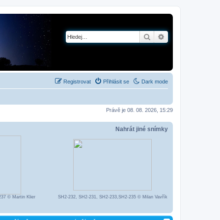
Hledat
Pokročilé hledání
Registrovat
Přihlásit se
Dark mode
Právě je 08. 08. 2026, 15:29
Nahrát jiné snímky
7 © Martin Klier
SH2-232, SH2-231, SH2-233,SH2-235 © Milan Vavřík