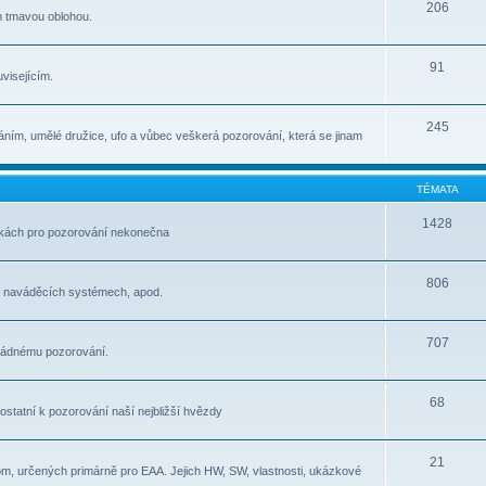
206
m tmavou oblohou.
91
visejícím.
245
ním, umělé družice, ufo a vůbec veškerá pozorování, která se jinam
TÉMATA
1428
átkách pro pozorování nekonečna
806
, naváděcích systémech, apod.
707
pořádnému pozorování.
68
e ostatní k pozorování naší nejbližší hvězdy
21
om, určených primárně pro EAA. Jejich HW, SW, vlastnosti, ukázkové