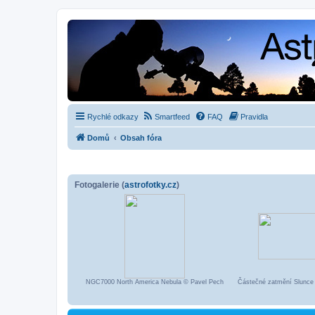
Rychlé odkazy
Smartfeed
FAQ
Pravidla
Domů
Obsah fóra
Fotogalerie (
astrofotky.cz
)
NGC7000 North America Nebula © Pavel Pech
Částečné zatmění Slunce 