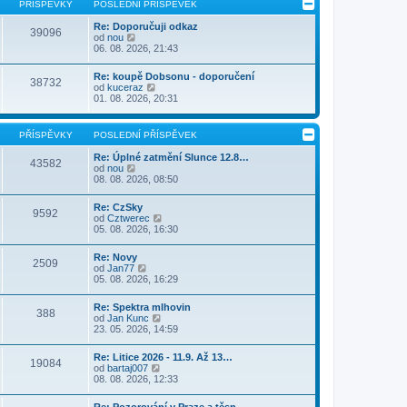
PŘÍSPĚVKY
POSLEDNÍ PŘÍSPĚVEK
Re: Doporučuji odkaz
39096
Z
od
nou
o
06. 08. 2026, 21:43
b
r
Re: koupě Dobsonu - doporučení
a
38732
Z
od
kuceraz
z
o
01. 08. 2026, 20:31
i
b
t
r
p
a
o
PŘÍSPĚVKY
POSLEDNÍ PŘÍSPĚVEK
z
s
i
l
Re: Úplné zatmění Slunce 12.8…
43582
t
e
Z
od
nou
p
d
o
08. 08. 2026, 08:50
o
n
b
s
í
r
l
Re: CzSky
p
a
9592
e
Z
od
Cztwerec
ř
z
d
o
05. 08. 2026, 16:30
í
i
n
b
s
t
í
r
p
p
Re: Novy
p
a
2509
ě
o
Z
od
Jan77
ř
z
v
s
o
05. 08. 2026, 16:29
í
i
e
l
b
s
t
k
e
r
p
p
Re: Spektra mlhovin
d
a
388
ě
o
Z
od
Jan Kunc
n
z
v
s
o
23. 05. 2026, 14:59
í
i
e
l
b
p
t
k
e
r
ř
p
Re: Litice 2026 - 11.9. Až 13…
d
a
19084
í
o
Z
od
bartaj007
n
z
s
s
o
08. 08. 2026, 12:33
í
i
p
l
b
p
t
ě
e
r
ř
p
Re: Pozorování v Praze a těsn…
v