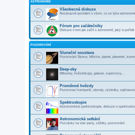
ASTRONOMIE
Všeobecná diskuze
Nezávazné povídání o všem, co se týka astronomi
Fórum pro začátečníky
Diskuze o tom jak začít s astronomií, jaký si pořídi
POZOROVÁNÍ
Sluneční soustava
Pozorování Slunce, Měsíce, planet, planetek, komet
Deep-sky
Mlhoviny, hvězdokupy, galaxie, supernovy,...
Proměnné hvězdy
Pozorovací kampaně, návody, výsledky, zajímavosti
Spektroskopie
Astronomická spektroskopie, diskuze o spektrosko
Astronomická setkání
Pozvánky na star-party, zážitky, pozorování.