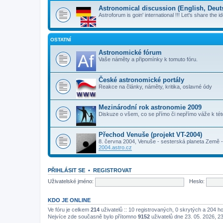
Astronomical discussion (English, Deutsc
Astroforum is goin' international !!! Let's share the i
OSTATNÍ
Astronomické fórum
Vaše náměty a připomínky k tomuto fóru.
České astronomické portály
Reakce na články, náměty, kritika, oslavné ódy
Mezinárodní rok astronomie 2009
Diskuze o všem, co se přímo či nepřímo váže k té
Přechod Venuše (projekt VT-2004)
8. června 2004, Venuše - sesterská planeta Země - 
2004.astro.cz
PŘIHLÁSIT SE
•
REGISTROVAT
Uživatelské jméno:
Heslo:
KDO JE ONLINE
Ve fóru je celkem
214
uživatelů :: 10 registrovaných, 0 skrytých a 204 h
Nejvíce zde současně bylo přítomno
9152
uživatelů dne 23. 05. 2026, 2