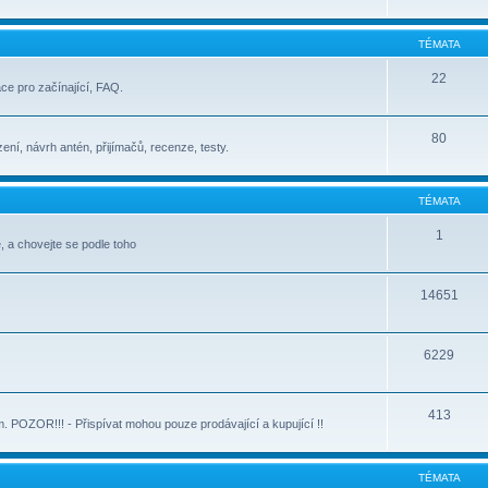
TÉMATA
22
ace pro začínající, FAQ.
80
ení, návrh antén, přijímačů, recenze, testy.
TÉMATA
1
, a chovejte se podle toho
14651
6229
413
POZOR!!! - Přispívat mohou pouze prodávající a kupující !!
TÉMATA