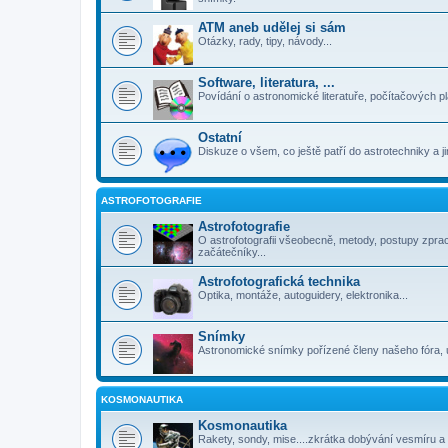
ATM aneb udělej si sám
Otázky, rady, tipy, návody...
Software, literatura, ...
Povídání o astronomické literatuře, počítačových p
Ostatní
Diskuze o všem, co ještě patří do astrotechniky a 
ASTROFOTOGRAFIE
Astrofotografie
O astrofotografii všeobecně, metody, postupy zpra
začátečníky...
Astrofotografická technika
Optika, montáže, autoguidery, elektronika...
Snímky
Astronomické snímky pořízené členy našeho fóra, 
KOSMONAUTIKA
Kosmonautika
Rakety, sondy, mise....zkrátka dobývání vesmíru a