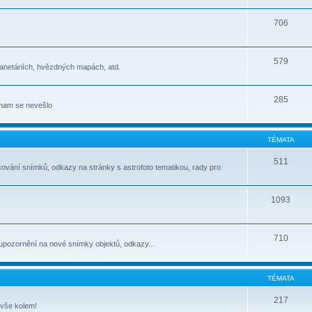
706
579
lanetáriích, hvězdných mapách, atd.
285
jinam se nevešlo
TÉMATA
511
cování snímků, odkazy na stránky s astrofoto tematikou, rady pro
1093
710
upozornění na nové snímky objektů, odkazy...
TÉMATA
217
 vše kolem!