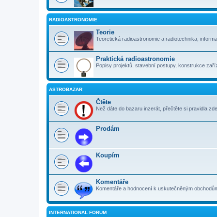
RADIOASTRONOMIE
Teorie
Teoretická radioastronomie a radiotechnika, inform
Praktická radioastronomie
Popisy projektů, stavební postupy, konstrukce zaříz
ASTROBAZAR
Čtěte
Než dáte do bazaru inzerát, přečtěte si pravidla zde
Prodám
Koupím
Komentáře
Komentáře a hodnocení k uskutečněným obchodům. 
INTERNATIONAL FORUM