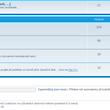
h, ...)
27
deas worldwide...
TÉMATA
234
66
19
to významné mezinárodní akci.
10
projde při pohledu ze Země přes sluneční disk... více na
http://vt-
Zapomněl(a) jsem heslo
|
Přihlásit mě automaticky při každ
ostů (založeno na uživatelích aktivních během posledních 5 minut)
3:35