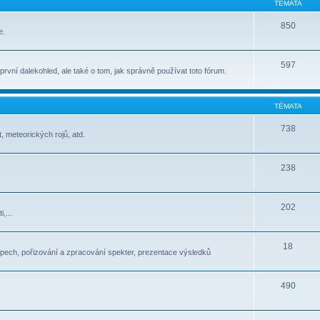
TÉMATA
850
e.
597
t první dalekohled, ale také o tom, jak správně používat toto fórum.
TÉMATA
738
, meteorických rojů, atd.
238
202
,...
18
pech, pořizování a zpracování spekter, prezentace výsledků
490