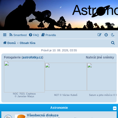
Smartfeed
FAQ
Pravidla
H
Domů
Obsah fóra
l
Právě je 10. 08. 2026, 03:55
e
Fotogalerie (
astrofotky.cz
)
Nahrát jiné snímky
d
a
t
NGC 7023, Cepheus
M27 © Václav Kubeš
Saturn a jeho měsíce © Bo
© Jaroslav Matys
Astronomie
Všeobecná diskuze