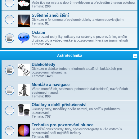
Vaše tipy na místa s dobrým výhledem a především tmavou oblohou.
Témata:
206
Světelné znečištění
Diskuze o fenoménu přesvícené oblohy a všem souvisejícím.
Témata:
91
Ostatní
Pozorovací techniky, odkazy na stránky s pozorováním, umělé
družice, ufo a vůbec veškerá pozorování, která se jinam nehodí
Témata:
245
Astrotechnika
Dalekohledy
Diskuze o dalekohledech, triedrech a dalších kukátkách pro
pozorování nekonečna
Témata:
1428
Montáže a navigace
Vše o montážích, stativech, pohonech dalekohledů, naváděcích
systémech, apod.
Témata:
806
Okuláry a další příslušenství
Okuláry, filtry, hledáčky a vše ostatní, co patří k pořádnému
pozorování.
Témata:
707
Technika pro pozorování slunce
Sluneční dalekohledy, filtry, spektroheliografy a vše ostatní k
pozorování naší nejbližší hvězdy
Témata:
68