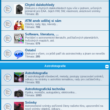
Chytré dalekohledy
Diskuze o chytrých dalekohledech typu vše v jednom, určených
primárně pro EAA. Jejich HW, SW, vlastnosti, ukázkové snímky.
Témata:
21
ATM aneb udělej si sám
Otázky, rady, tipy, návody...
Témata:
706
Software, literatura, ...
Povídání o astronomické literatuře, počítačových planetáriích,
hvězdných mapách, atd.
Témata:
579
Ostatní
Diskuze o všem, co ještě patří do astrotechniky a jinam se nevešlo
Témata:
285
Astrofotografie
Astrofotografie
O astrofotografii všeobecně, metody, postupy zpracování snímků,
odkazy na stránky s astrofoto tematikou, rady pro začátečníky...
Témata:
511
Astrofotografická technika
Optika, montáže, autoguidery, elektronika...
Témata:
1093
Snímky
Astronomické snímky pořízené členy našeho fóra, upozornění na
nové snímky objektů, odkazy...