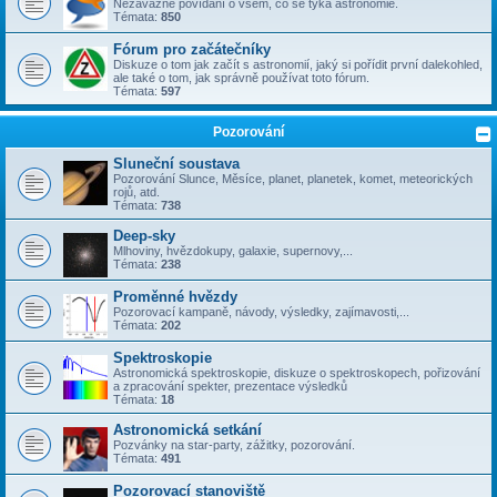
Nezávazné povídání o všem, co se týka astronomie.
Témata:
850
Fórum pro začátečníky
Diskuze o tom jak začít s astronomií, jaký si pořídit první dalekohled,
ale také o tom, jak správně používat toto fórum.
Témata:
597
Pozorování
Sluneční soustava
Pozorování Slunce, Měsíce, planet, planetek, komet, meteorických
rojů, atd.
Témata:
738
Deep-sky
Mlhoviny, hvězdokupy, galaxie, supernovy,...
Témata:
238
Proměnné hvězdy
Pozorovací kampaně, návody, výsledky, zajímavosti,...
Témata:
202
Spektroskopie
Astronomická spektroskopie, diskuze o spektroskopech, pořizování
a zpracování spekter, prezentace výsledků
Témata:
18
Astronomická setkání
Pozvánky na star-party, zážitky, pozorování.
Témata:
491
Pozorovací stanoviště