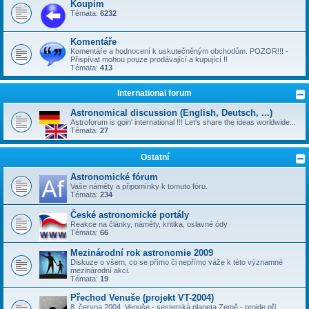
Koupím
Témata:
6232
Komentáře
Komentáře a hodnocení k uskutečněným obchodům. POZOR!!! -
Přispívat mohou pouze prodávající a kupující !!
Témata:
413
International forum
Astronomical discussion (English, Deutsch, ...)
Astroforum is goin' international !!! Let's share the ideas worldwide...
Témata:
27
Ostatní
Astronomické fórum
Vaše náměty a připomínky k tomuto fóru.
Témata:
234
České astronomické portály
Reakce na články, náměty, kritika, oslavné ódy
Témata:
66
Mezinárodní rok astronomie 2009
Diskuze o všem, co se přímo či nepřímo váže k této významné
mezinárodní akci.
Témata:
19
Přechod Venuše (projekt VT-2004)
8. června 2004, Venuše - sesterská planeta Země - projde při