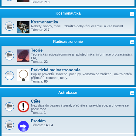
Témata:
710
Kosmonautika
Kosmonautika
Rakety, sondy, mise....zkrátka dobývání vesmíru a vše kolem!
Témata:
217
Radioastronomie
Teorie
Teoretická radioastronomie a radiotechnika, informace pro začínající,
FAQ.
Témata:
22
Praktická radioastronomie
Popisy projektů, stavební postupy, konstrukce zařízení, návrh antén,
přijímačů, recenze, testy.
Témata:
80
Astrobazar
Čtěte
Než dáte do bazaru inzerát, přečtěte si pravidla zde, a chovejte se
podle toho
Témata:
1
Prodám
Témata:
14654