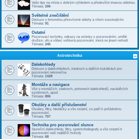
Vaše tipy na místa s dobrým výhledem a především tmavou oblohou.
Témata:
206
Světelné znečištění
Diskuze o fenoménu přesvícené oblohy a všem souvisejícím.
Témata:
91
Ostatní
Pozorovací techniky, odkazy na stránky s pozorováním, umělé
družice, ufo a vůbec veškerá pozorování, která se jinam nehodí
Témata:
245
Astrotechnika
Dalekohledy
Diskuze o dalekohledech, triedrech a dalších kukátkách pro
pozorování nekonečna
Témata:
1428
Montáže a navigace
Vše o montážích, stativech, pohonech dalekohledů, naváděcích
systémech, apod.
Témata:
806
Okuláry a další příslušenství
Okuláry, filtry, hledáčky a vše ostatní, co patří k pořádnému
pozorování.
Témata:
707
Technika pro pozorování slunce
Sluneční dalekohledy, filtry, spektroheliografy a vše ostatní k
pozorování naší nejbližší hvězdy
Témata:
68