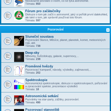
Nezávazné povídání o všem, co se týka astronomie.
Témata:
850
Fórum pro začátečníky
Diskuze o tom jak začít s astronomií, jaký si pořídit první dalekohled,
ale také o tom, jak správně používat toto fórum.
Témata:
597
Pozorování
Sluneční soustava
Pozorování Slunce, Měsíce, planet, planetek, komet, meteorických
rojů, atd.
Témata:
738
Deep-sky
Mlhoviny, hvězdokupy, galaxie, supernovy,...
Témata:
238
Proměnné hvězdy
Pozorovací kampaně, návody, výsledky, zajímavosti,...
Témata:
202
Spektroskopie
Astronomická spektroskopie, diskuze o spektroskopech, pořizování
a zpracování spekter, prezentace výsledků
Témata:
18
Astronomická setkání
Pozvánky na star-party, zážitky, pozorování.
Témata:
490
Pozorovací stanoviště