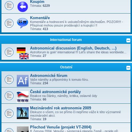
Koupím
Témata:
6229
Komentáře
Komentáře a hodnocení k uskutečněným obchodům. POZOR!!! -
Přispívat mohou pouze prodávající a kupující !!
Témata:
413
International forum
Astronomical discussion (English, Deutsch, ...)
Astroforum is goin' international !!! Let's share the ideas worldwide...
Témata:
27
Ostatní
Astronomické fórum
Vaše náměty a připomínky k tomuto fóru.
Témata:
234
České astronomické portály
Reakce na články, náměty, kritika, oslavné ódy
Témata:
66
Mezinárodní rok astronomie 2009
Diskuze o všem, co se přímo či nepřímo váže k této významné
mezinárodní akci.
Témata:
19
Přechod Venuše (projekt VT-2004)
8. června 2004, Venuše - sesterská planeta Země - projde při