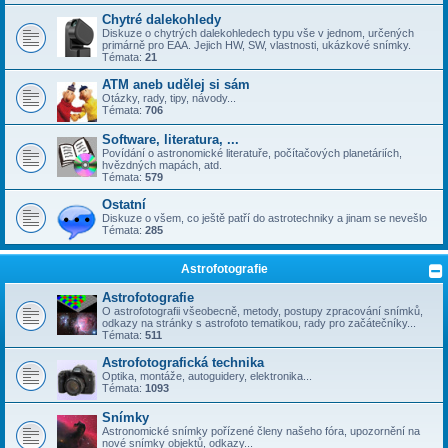
Chytré dalekohledy
Diskuze o chytrých dalekohledech typu vše v jednom, určených
primárně pro EAA. Jejich HW, SW, vlastnosti, ukázkové snímky.
Témata:
21
ATM aneb udělej si sám
Otázky, rady, tipy, návody...
Témata:
706
Software, literatura, ...
Povídání o astronomické literatuře, počítačových planetáriích,
hvězdných mapách, atd.
Témata:
579
Ostatní
Diskuze o všem, co ještě patří do astrotechniky a jinam se nevešlo
Témata:
285
Astrofotografie
Astrofotografie
O astrofotografii všeobecně, metody, postupy zpracování snímků,
odkazy na stránky s astrofoto tematikou, rady pro začátečníky...
Témata:
511
Astrofotografická technika
Optika, montáže, autoguidery, elektronika...
Témata:
1093
Snímky
Astronomické snímky pořízené členy našeho fóra, upozornění na
nové snímky objektů, odkazy...