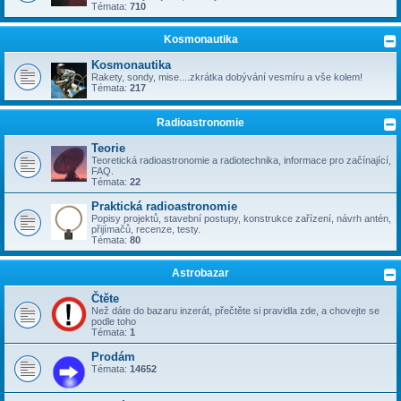
Témata:
710
Kosmonautika
Kosmonautika
Rakety, sondy, mise....zkrátka dobývání vesmíru a vše kolem!
Témata:
217
Radioastronomie
Teorie
Teoretická radioastronomie a radiotechnika, informace pro začínající,
FAQ.
Témata:
22
Praktická radioastronomie
Popisy projektů, stavební postupy, konstrukce zařízení, návrh antén,
přijímačů, recenze, testy.
Témata:
80
Astrobazar
Čtěte
Než dáte do bazaru inzerát, přečtěte si pravidla zde, a chovejte se
podle toho
Témata:
1
Prodám
Témata:
14652