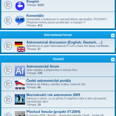
Koupím
Témata:
6229
Komentáře
Komentáře a hodnocení k uskutečněným obchodům. POZOR!!! -
Přispívat mohou pouze prodávající a kupující !!
Témata:
413
International forum
Astronomical discussion (English, Deutsch, ...)
Astroforum is goin' international !!! Let's share the ideas worldwide...
Témata:
27
Ostatní
Astronomické fórum
Vaše náměty a připomínky k tomuto fóru.
Témata:
234
České astronomické portály
Reakce na články, náměty, kritika, oslavné ódy
Témata:
66
Mezinárodní rok astronomie 2009
Diskuze o všem, co se přímo či nepřímo váže k této významné
mezinárodní akci.
Témata:
19
Přechod Venuše (projekt VT-2004)
8. června 2004, Venuše - sesterská planeta Země - projde při