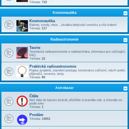
Témata:
710
Kosmonautika
Kosmonautika
Rakety, sondy, mise....zkrátka dobývání vesmíru a vše kolem!
Témata:
217
Radioastronomie
Teorie
Teoretická radioastronomie a radiotechnika, informace pro začínající,
FAQ.
Témata:
22
Praktická radioastronomie
Popisy projektů, stavební postupy, konstrukce zařízení, návrh antén,
přijímačů, recenze, testy.
Témata:
80
Astrobazar
Čtěte
Než dáte do bazaru inzerát, přečtěte si pravidla zde, a chovejte se
podle toho
Témata:
1
Prodám
Témata:
14651