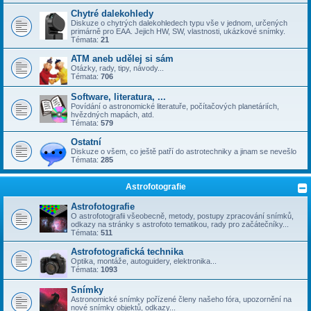
Chytré dalekohledy
Diskuze o chytrých dalekohledech typu vše v jednom, určených
primárně pro EAA. Jejich HW, SW, vlastnosti, ukázkové snímky.
Témata:
21
ATM aneb udělej si sám
Otázky, rady, tipy, návody...
Témata:
706
Software, literatura, ...
Povídání o astronomické literatuře, počítačových planetáriích,
hvězdných mapách, atd.
Témata:
579
Ostatní
Diskuze o všem, co ještě patří do astrotechniky a jinam se nevešlo
Témata:
285
Astrofotografie
Astrofotografie
O astrofotografii všeobecně, metody, postupy zpracování snímků,
odkazy na stránky s astrofoto tematikou, rady pro začátečníky...
Témata:
511
Astrofotografická technika
Optika, montáže, autoguidery, elektronika...
Témata:
1093
Snímky
Astronomické snímky pořízené členy našeho fóra, upozornění na
nové snímky objektů, odkazy...