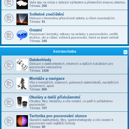
Vaše tipy na místa s dobrým výhledem a především tmavou oblohou.
Témata:
206
Světelné znečištění
Diskuze o fenoménu přesvícené oblohy a všem souvisejícím.
Témata:
91
Ostatní
Pozorovací techniky, odkazy na stránky s pozorováním, umělé
družice, ufo a vůbec veškerá pozorování, která se jinam nehodí
Témata:
245
Astrotechnika
Dalekohledy
Diskuze o dalekohledech, triedrech a dalších kukátkách pro
pozorování nekonečna
Témata:
1428
Montáže a navigace
Vše o montážích, stativech, pohonech dalekohledů, naváděcích
systémech, apod.
Témata:
806
Okuláry a další příslušenství
Okuláry, filtry, hledáčky a vše ostatní, co patří k pořádnému
pozorování.
Témata:
707
Technika pro pozorování slunce
Sluneční dalekohledy, filtry, spektroheliografy a vše ostatní k
pozorování naší nejbližší hvězdy
Témata:
68