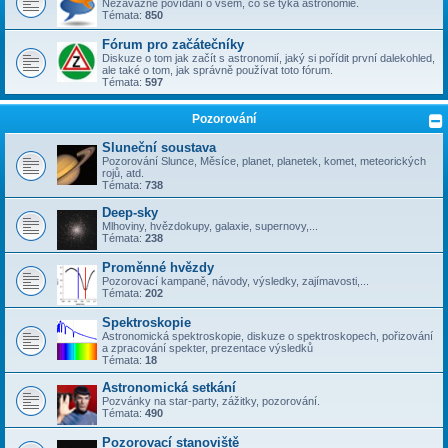
Nezávazné povídání o všem, co se týka astronomie.
Témata:
850
Fórum pro začátečníky
Diskuze o tom jak začít s astronomií, jaký si pořídit první dalekohled,
ale také o tom, jak správně používat toto fórum.
Témata:
597
Pozorování
Sluneční soustava
Pozorování Slunce, Měsíce, planet, planetek, komet, meteorických
rojů, atd.
Témata:
738
Deep-sky
Mlhoviny, hvězdokupy, galaxie, supernovy,...
Témata:
238
Proměnné hvězdy
Pozorovací kampaně, návody, výsledky, zajímavosti,...
Témata:
202
Spektroskopie
Astronomická spektroskopie, diskuze o spektroskopech, pořizování
a zpracování spekter, prezentace výsledků
Témata:
18
Astronomická setkání
Pozvánky na star-party, zážitky, pozorování.
Témata:
490
Pozorovací stanoviště