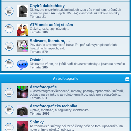
Chytré dalekohledy
Diskuze o chytrých dalekohledech typu vše v jednom, určených
primárně pro EAA. Jejich HW, SW, vlastnosti, ukázkové snímky.
Témata:
21
ATM aneb udělej si sám
Otázky, rady, tipy, návody...
Témata:
706
Software, literatura, ...
Povídání o astronomické literatuře, počítačových planetáriích,
hvězdných mapách, atd.
Témata:
579
Ostatní
Diskuze o všem, co ještě patří do astrotechniky a jinam se nevešlo
Témata:
285
Astrofotografie
Astrofotografie
O astrofotografii všeobecně, metody, postupy zpracování snímků,
odkazy na stránky s astrofoto tematikou, rady pro začátečníky...
Témata:
511
Astrofotografická technika
Optika, montáže, autoguidery, elektronika...
Témata:
1093
Snímky
Astronomické snímky pořízené členy našeho fóra, upozornění na
nové snímky objektů, odkazy...