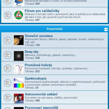
Nezávazné povídání o všem, co se týka astronomie.
Témata:
850
Fórum pro začátečníky
Diskuze o tom jak začít s astronomií, jaký si pořídit první dalekohled,
ale také o tom, jak správně používat toto fórum.
Témata:
597
Pozorování
Sluneční soustava
Pozorování Slunce, Měsíce, planet, planetek, komet, meteorických
rojů, atd.
Témata:
738
Deep-sky
Mlhoviny, hvězdokupy, galaxie, supernovy,...
Témata:
238
Proměnné hvězdy
Pozorovací kampaně, návody, výsledky, zajímavosti,...
Témata:
202
Spektroskopie
Astronomická spektroskopie, diskuze o spektroskopech, pořizování
a zpracování spekter, prezentace výsledků
Témata:
18
Astronomická setkání
Pozvánky na star-party, zážitky, pozorování.
Témata:
488
Pozorovací stanoviště