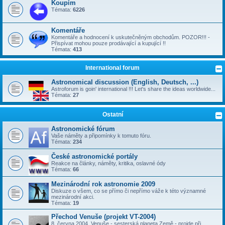
Koupím
Témata:
6226
Komentáře
Komentáře a hodnocení k uskutečněným obchodům. POZOR!!! -
Přispívat mohou pouze prodávající a kupující !!
Témata:
413
International forum
Astronomical discussion (English, Deutsch, ...)
Astroforum is goin' international !!! Let's share the ideas worldwide...
Témata:
27
Ostatní
Astronomické fórum
Vaše náměty a připomínky k tomuto fóru.
Témata:
234
České astronomické portály
Reakce na články, náměty, kritika, oslavné ódy
Témata:
66
Mezinárodní rok astronomie 2009
Diskuze o všem, co se přímo či nepřímo váže k této významné
mezinárodní akci.
Témata:
19
Přechod Venuše (projekt VT-2004)
8. června 2004, Venuše - sesterská planeta Země - projde při