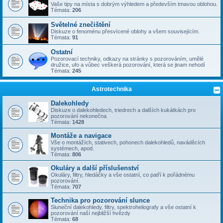
Vaše tipy na místa s dobrým výhledem a především tmavou oblohou.
Témata:
206
Světelné znečištění
Diskuze o fenoménu přesvícené oblohy a všem souvisejícím.
Témata:
91
Ostatní
Pozorovací techniky, odkazy na stránky s pozorováním, umělé
družice, ufo a vůbec veškerá pozorování, která se jinam nehodí
Témata:
245
Astrotechnika
Dalekohledy
Diskuze o dalekohledech, triedrech a dalších kukátkách pro
pozorování nekonečna
Témata:
1428
Montáže a navigace
Vše o montážích, stativech, pohonech dalekohledů, naváděcích
systémech, apod.
Témata:
806
Okuláry a další příslušenství
Okuláry, filtry, hledáčky a vše ostatní, co patří k pořádnému
pozorování.
Témata:
707
Technika pro pozorování slunce
Sluneční dalekohledy, filtry, spektroheliografy a vše ostatní k
pozorování naší nejbližší hvězdy
Témata:
68