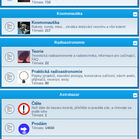
Témata:
710
Kosmonautika
Kosmonautika
Rakety, sondy, mise....zkrátka dobývání vesmíru a vše kolem!
Témata:
217
Radioastronomie
Teorie
Teoretická radioastronomie a radiotechnika, informace pro začínající,
FAQ.
Témata:
22
Praktická radioastronomie
Popisy projektů, stavební postupy, konstrukce zařízení, návrh antén,
přijímačů, recenze, testy.
Témata:
80
Astrobazar
Čtěte
Než dáte do bazaru inzerát, přečtěte si pravidla zde, a chovejte se
podle toho
Témata:
1
Prodám
Témata:
14650